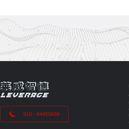
010 - 64455639