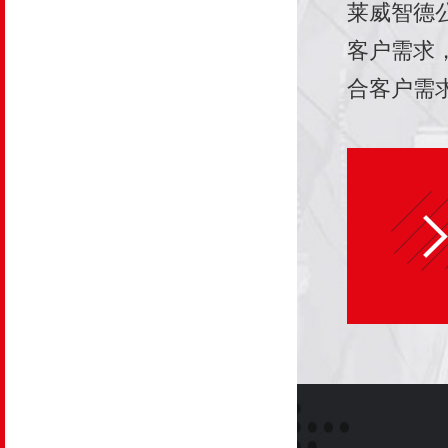
莱威智德
提供合理
客户需求
励体系设
合客户需
绩效考核
保险计划
时提提出
产品提高
资源管理
意度、提
案，降低
核心凝聚
管理成本
业的成功
力资源开
航。
效益，最
绩达成；
核心竞争
控制力，