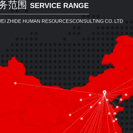
务范围
SERVICE RANGE
的目标。
IWEI ZHIDE HUMAN RESOURCESCONSULTING CO. LTD