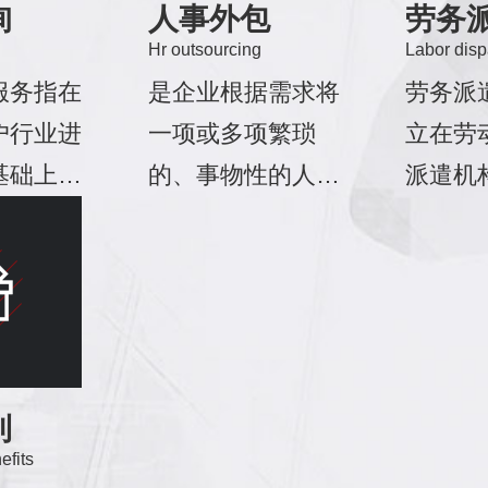
询
人事外包
劳务
Hr outsourcing
Labor disp
服务指在
是企业根据需求将
劳务派
户行业进
一项或多项繁琐
立在劳
基础上，
的、事物性的人力
派遣机
的人力资
资源管理工作或职
构之间
计工具，
能外包出去，由专
系,是
现状对企
业的第三方代理，
用工单
及人力资
以降低人力资源管
协议,
进行诊
理成本，提高人力
遣机构
组织进行
资源管理效率，提
同,然
利
fits
和优化，
高员工满意度；使
构派遣