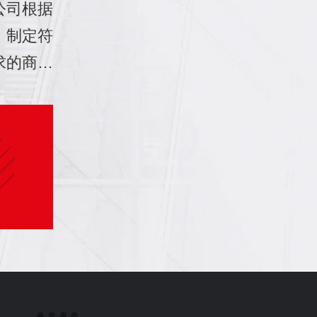
公司根据
的薪资激
企业人力资源部能
工作的
，制定符
计，完善
有精力处理核心问
劳务派
求的商业
体系，同
题，为企业发展提
管理程
，优质的
整体人力
供及时有效的数据
动争议
了员工满
解决方
分析及合理建议。
和责任
升了企业
人力资源
费用，
力，为企
，提升人
工，规
保驾护
发效率与
等优点
终推动业
最显著
提高客户
动力的
力和风险
分离。
实现企业
派遣结