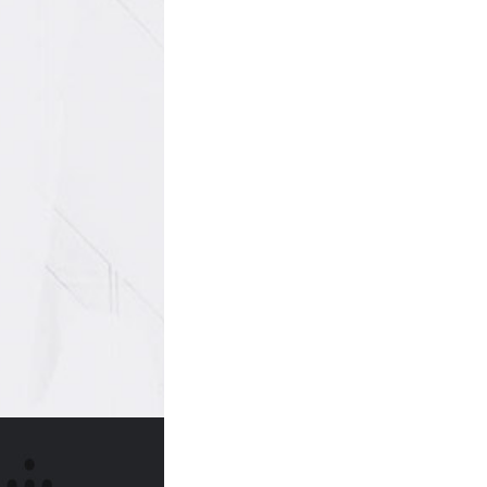
用工方式。
遣具有简化
序，减少劳
，分担风险
，降低成本
自主灵活用
范用工行为
。劳务派遣
特征就是劳
雇用和使用
下面是劳务
构示意图：