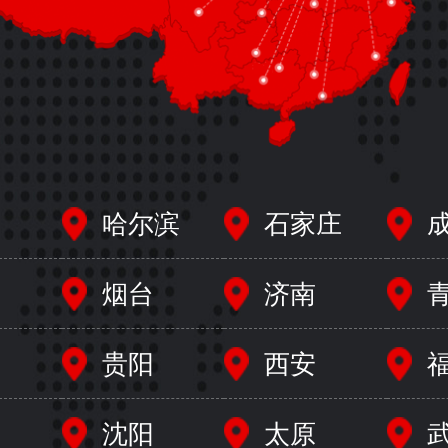
哈尔滨
石家庄
烟台
济南
贵阳
西安
沈阳
太原