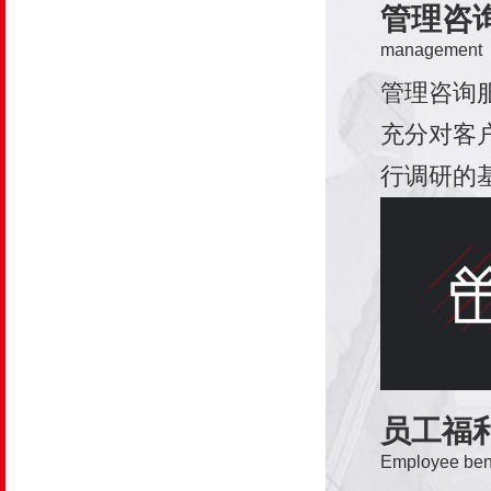
管理咨
management
管理咨询
充分对客
行调研的
通过科学
源体系设
结合公司
业战略、
源体系做
断，并对
员工福
Employee bene
适当梳理