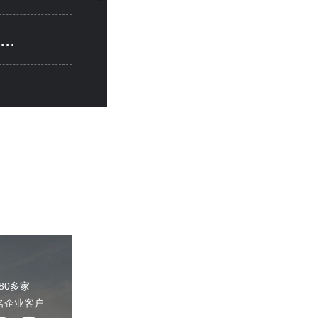
...
80多家
名企业客户